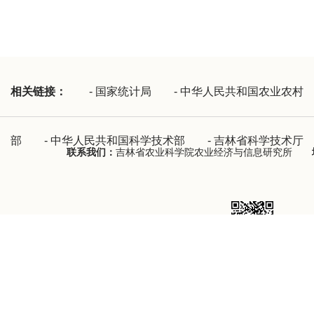
相关链接：
-
国家统计局
-
中华人民共和国农业农村
部
-
中华人民共和国科学技术部
-
吉林省科学技术厅
联系我们：
吉林省农业科学院农业经济与信息研究所
吉林省农业科学院农业经济与信息研究所版权所有 Co.,Ltd 2018.All right r