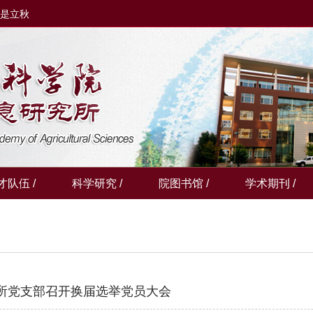
日是
立秋
才队伍 /
科学研究 /
院图书馆 /
学术期刊 /
所党支部召开换届选举党员大会